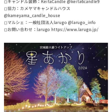
◻︎キャンドル装飾：KeitaCandle @keita6candle9
◻︎協力：カメヤマキャンドルハウス
@kameyama_candle_house
◻︎マルシェ：一般社団法人larugo @larugo_info
◻︎お問い合わせ：larugo https://www.larugo.jp/