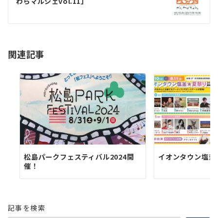
わらマルシェvol.11」
ー
シ
ョ
関連記事
ン
松島パークフェスティバル2024開
イオンタウン塩釜夏
催！
記事を検索