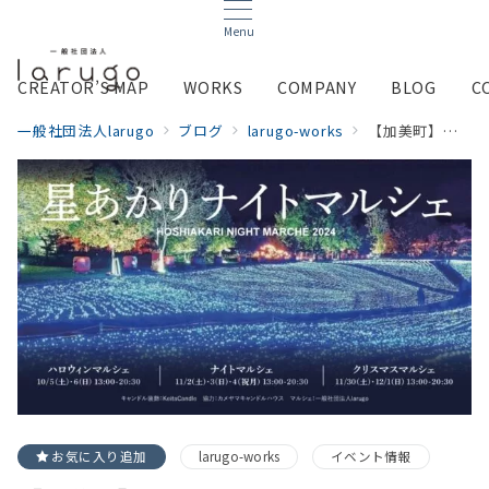
Menu
CREATOR’S MAP
WORKS
COMPANY
BLOG
C
一般社団法人larugo
ブログ
larugo-works
【加美町】星あかり〜ナイトマルシェ開催〜
お気に入り追加
larugo-works
イベント情報