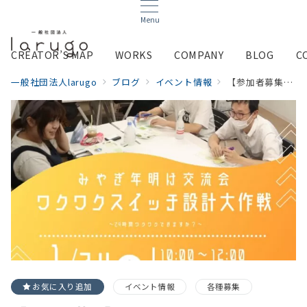
Menu
CREATOR’S MAP
WORKS
COMPANY
BLOG
C
一般社団法人larugo
ブログ
イベント情報
【参加者募集】1/24(土)わくわくスイッチ設計大作戦＠富谷市
お気に入り追加
イベント情報
各種募集