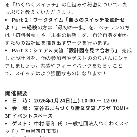
る「わくわくスイッチ」の仕組みや秘密について、た
っぷりと教えていただきます。
Part 2：ワークタイム「自らのスイッチを設計せ
よ！」
未経験の方は「最初の一歩」を、ベテランの方
は「初期衝動」や「未来の展望」を。自分自身を動か
すための設計図を描き出すワークを行います。
Part 3：シェア＆交流「設計図を見せ合おう」
完成
した設計図を、他の参加者やゲストののりさんにシェ
アしましょう。共感やフィードバックをもらうこと
で、スイッチはより強固なものになります！
開催概要
日 時：
2026年1月24日(土) 10:00 〜 12:00
会 場：
富谷市まちづくり産業交流プラザ TOMI+
3F イベントスペース
ゲスト：
中村 憲和 氏（一般社団法人わくわくスイ
ッチ / 三重県四日市市）