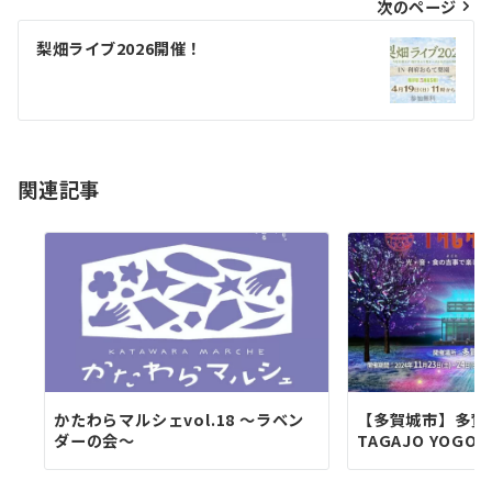
ビ
次のページ
ゲ
梨畑ライブ2026開催！
ー
シ
ョ
関連記事
ン
かたわらマルシェvol.18 〜ラベン
【多賀城市】多賀城
ダーの会〜
TAGAJO YOGO