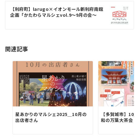
ゲ
【利府町】larugo×イオンモール新利府南館
企画「かたわらマルシェvol.9〜9月の会〜
ー
シ
ョ
関連記事
ン
星あかりのマルシェ2025＿10月の
【多賀城市】10/
出店者さん
和の万葉大茶会！