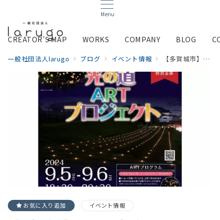
Menu
CREATOR’S MAP
WORKS
COMPANY
BLOG
C
一般社団法人larugo
ブログ
イベント情報
【多賀城市】9/5,6 多賀城光の道ATRプロジェクト開催！！
お気に入り追加
イベント情報