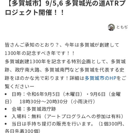
【多賀城市】9/5,6 多賀城光の道ATRプ
ロジェクト開催！！
ともぢ
皆さんご承知のとおり？、今年は多賀城が創建して
1300年の記念すべき年です！！
多賀城創建1300年を記念する特別企画として、多賀城
跡、政庁南大路、多賀城南門など多賀城を代表する史
跡をほのかな光で彩ります！詳細は
多賀城市のHP
をご
覧くださいー
日時：令和6年9月5日（木曜日）・9月6日（金曜
日） 18時30分～20時30分（小雨決行）
会場：多賀城政庁跡
入場料：無料（アートプログラムへの参加は有料）
当日は手持ち提灯の販売を行います。（1個300円、
各日先着300個）