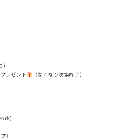
り）
ープレゼント
（なくなり次第終了）
ork）
ップ）