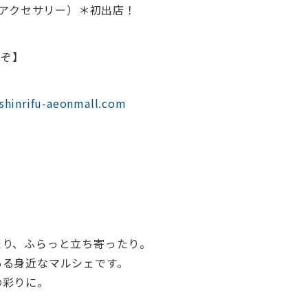
のアクセサリー）＊初出店！
うぞ】
/shinrifu-aeonmall.com
たり、ふらっと立ち寄ったり。
ある身近なマルシェです。
の彩りに。