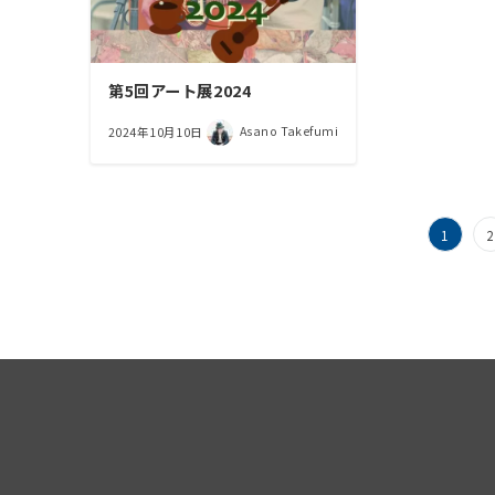
第5回アート展2024
Asano Takefumi
2024年10月10日
投
1
2
稿
の
ペ
ー
ジ
送