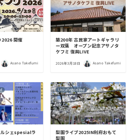
2026 開催
築200年 古民家アートギャラリ
ー双葉 オープン記念アサノタ
ケフミ 復興LIVE
Asano Takefumi
Asano Takefumi
2026年3月18日
ed
Uncategorized
シェspesialラ
梨園ライブ2025IN利府おもて
梨園