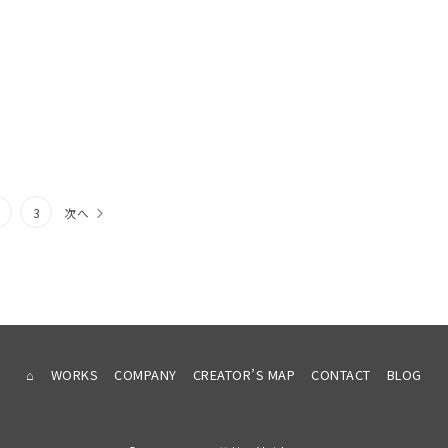
3
次へ
⌂
WORKS
COMPANY
CREATOR’S MAP
CONTACT
BLOG