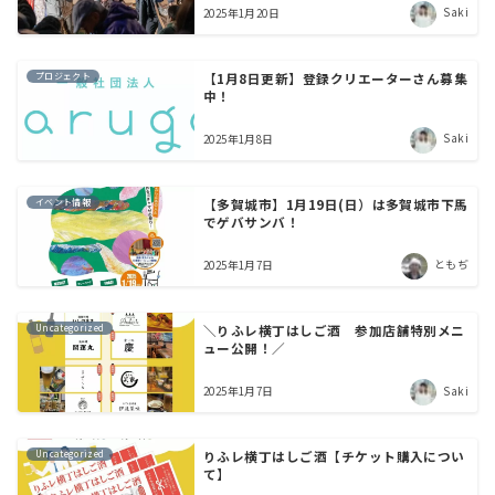
Saki
2025年1月20日
プロジェクト
【1月8日更新】登録クリエーターさん募集
中！
Saki
2025年1月8日
イベント情報
【多賀城市】1月19日(日）は多賀城市下馬
でゲバサンバ！
ともぢ
2025年1月7日
Uncategorized
＼りふレ横丁はしご酒 参加店舗特別メニ
ュー公開！／
Saki
2025年1月7日
Uncategorized
りふレ横丁はしご酒【チケット購入につい
て】