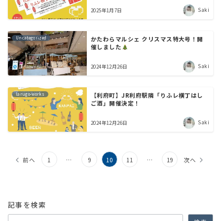
Saki
2025年1月7日
Uncategorized
かたわらマルシェ クリスマス特大号！開
催しました
Saki
2024年12月26日
larugo-works
【利府町】JR利府駅隣「りふレ横丁はし
ご酒」開催決定！
Saki
2024年12月26日
前へ
1
…
9
10
11
…
19
次へ
記事を検索