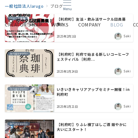
一般社団法人larugo
ブログ
Menu
イベント情報
【利府町】友活・飲み活サークル団員募
CREATOR’S MAP
WORKS
集！
COMPANY
BLOG
C
Saki
2025年2月1日
larugo-works
【利府町】利府で始まる新しいコーヒーフ
ェスティバル［利府...
Saki
2025年1月24日
larugo-works
いきいきキャリアアップセミナー開催！in
利府町
Saki
2025年1月21日
larugo-works
【利府町】りふレ横丁はしご酒 賑やかに
大いにスタート！