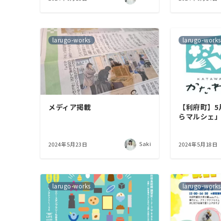
larugo-works
larugo-works
メディア掲載
【利府町】5
らマルシェ
Saki
2024年5月23日
2024年5月18日
larugo-works
larugo-works