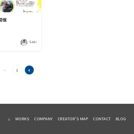
 開催
Saki
…
3
4
⌂
WORKS
COMPANY
CREATOR’S MAP
CONTACT
BLOG