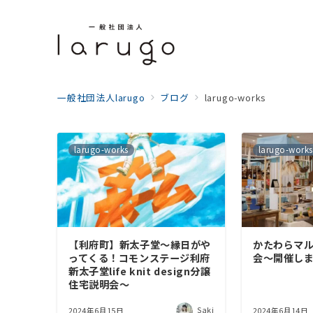
一般社団法人larugo
ブログ
larugo-works
larugo-works
larugo-works
【利府町】新太子堂〜縁日がや
かたわらマルシ
ってくる！コモンステージ利府
会〜開催し
新太子堂life knit design分譲
住宅説明会〜
Saki
2024年6月15日
2024年6月14日