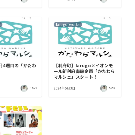
larugo-works
月4週目の「かたわ
【利府町】larugo×イオンモ
」
ール新利府南館企画「かたわら
マルシェ」スタート！
Saki
Saki
2024年5月3日