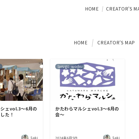
HOME
CREATOR’S M
HOME
CREATOR’S MAP
larugo-works
ェvol.3〜6月の
かたわらマルシェvol.3〜6月の
ました！
会〜
Saki
Saki
2024年6月5日