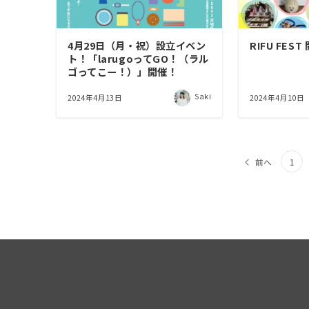
4月29日（月・祝）設立イベン
RIFU FEST
ト！「larugoってGO！（ラル
ゴってこー！）」開催！
Saki
2024年4月13日
2024年4月10日
投
前へ
1
稿
の
ペ
ー
ジ
送