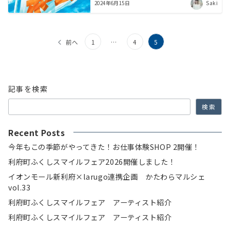
Saki
2024年6月15日
投
前へ
1
…
4
5
稿
の
記事を検索
ペ
検索
ー
ジ
Recent Posts
送
今年もこの季節がやってきた！お仕事体験SHOP 2開催！
り
利府町ふくしスマイルフェア2026開催しました！
イオンモール新利府×larugo連携企画 かたわらマルシェ
vol.33
利府町ふくしスマイルフェア アーティスト紹介
利府町ふくしスマイルフェア アーティスト紹介