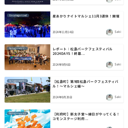
Uncategorized
星あかりナイトマルシェ11月3連休！開催
Saki
2024年11月14日
larugo-works
レポート：松島パークフェスティバル
2024DAYS！終幕...
Saki
2024年9月6日
larugo-works
【松島町】第9回松島パークフェスティバ
ル！〜マルシェ編〜
Saki
2024年8月28日
larugo-works
【利府町】新太子堂〜縁日がやってくる！
コモンステージ利府...