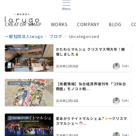
Menu
CREATOR’S MAP
WORKS
COMPANY
BLOG
C
一般社団法人larugo
ブログ
Uncategorized
Uncategorized
かたわらマルシェ クリスマス特大号！開
催しました
Saki
2024年12月26日
Uncategorized
【掲載情報】仙台経済界増刊号「‘25仙台
商圏」モノコト戦...
Saki
2024年12月14日
Uncategorized
星あかりナイトマルシェ
.*
〜クリスマ
スマルシェ〜
...
Saki
2024年11月18日