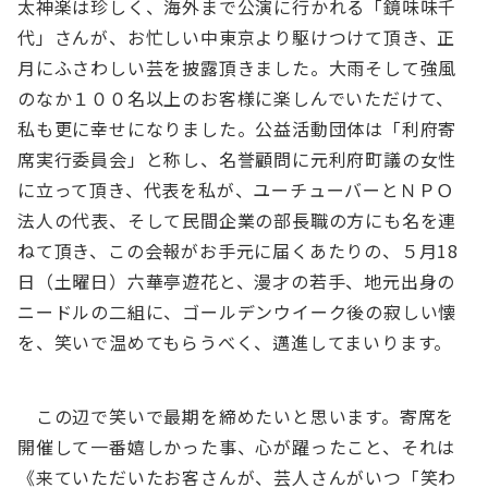
太神楽は珍しく、海外まで公演に行かれる「鏡味味千
代」さんが、お忙しい中東京より駆けつけて頂き、正
月にふさわしい芸を披露頂きました。大雨そして強風
のなか１００名以上のお客様に楽しんでいただけて、
私も更に幸せになりました。公益活動団体は「利府寄
席実行委員会」と称し、名誉顧問に元利府町議の女性
に立って頂き、代表を私が、ユーチューバーとＮＰＯ
法人の代表、そして民間企業の部長職の方にも名を連
ねて頂き、この会報がお手元に届くあたりの、５月18
日（土曜日）六華亭遊花と、漫才の若手、地元出身の
ニードルの二組に、ゴールデンウイーク後の寂しい懐
を、笑いで温めてもらうべく、邁進してまいります。
この辺で笑いで最期を締めたいと思います。寄席を
開催して一番嬉しかった事、心が躍ったこと、それは
《来ていただいたお客さんが、芸人さんがいつ「笑わ