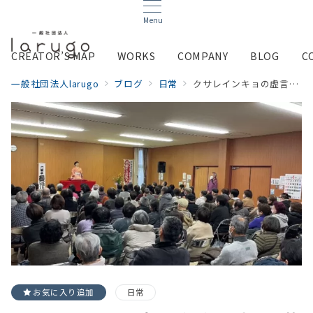
Menu
CREATOR’S MAP
WORKS
COMPANY
BLOG
C
一般社団法人larugo
ブログ
日常
クサレインキョの虚言（Ⅳ）利府町で落語を・・・その３
お気に入り追加
日常