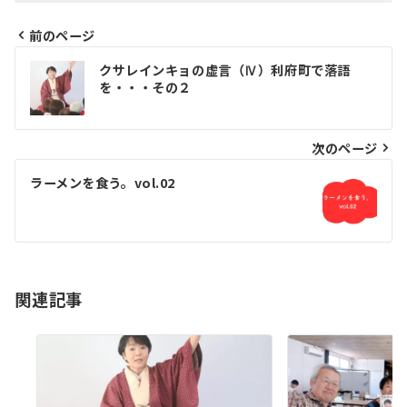
前のページ
投
クサレインキョの虚言（Ⅳ）利府町で落語
稿
を・・・その２
ナ
ビ
次のページ
ゲ
ラーメンを食う。vol.02
ー
シ
ョ
関連記事
ン