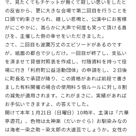
で、見たくてもチケットが無くて寂しい思いをしたと
の反省から、更に大きな会場で第二回目を行うことを
口頭で約束させられ、嬉しい悲鳴と、公演中にお客様
がにこやかに、高らかに大声で何度も笑って頂ける喜
びを、主催した側の幸せをいただきました。
さて、二回目も波瀾万丈のエピソードがあるのです
が、紙面の都合で少しだけ。一回目が終了し、支払い
を済ませて貸借対照表を作成し、付随資料を持って役
場に行き「利府町公益活動団体」の申請をし、２日後
に町長名で承認が降り、この資格があれば前段で書き
ました有料開催の場合の使用料５倍ルールに対し８割
の減免が適用されます。これがまさに、実績があれば
お手伝いできますよ、の答えでした。
開けて本年１月21日（日曜日）10時半、主演は「六華
亭遊花」、色物は太神楽（だいかぐら）お馴染みなの
は海老一染之助・染太郎の大道芸でしょうか。女性の