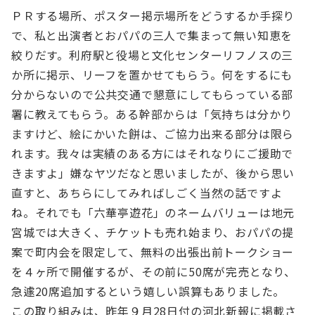
ＰＲする場所、ポスター掲示場所をどうするか手探り
で、私と出演者とおパパの三人で集まって無い知恵を
絞りだす。利府駅と役場と文化センターリフノスの三
か所に掲示、リーフを置かせてもらう。何をするにも
分からないので公共交通で懇意にしてもらっている部
署に教えてもらう。ある幹部からは「気持ちは分かり
ますけど、絵にかいた餅は、ご協力出来る部分は限ら
れます。我々は実績のある方にはそれなりにご援助で
きますよ」嫌なヤツだなと思いましたが、後から思い
直すと、あちらにしてみればしごく当然の話ですよ
ね。それでも「六華亭遊花」のネームバリューは地元
宮城では大きく、チケットも売れ始まり、おパパの提
案で町内会を限定して、無料の出張出前トークショー
を４ヶ所で開催するが、その前に50席が完売となり、
急遽20席追加するという嬉しい誤算もありました。
この取り組みは、昨年９月28日付の河北新報に掲載さ