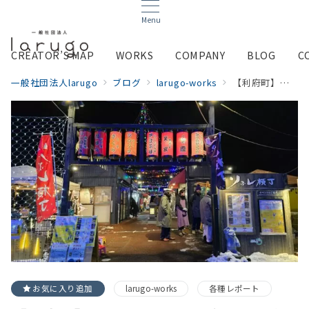
Menu
CREATOR’S MAP
WORKS
COMPANY
BLOG
C
一般社団法人larugo
ブログ
larugo-works
【利府町】りふレ横丁はしご酒2025冬 終幕！
お気に入り追加
larugo-works
各種レポート