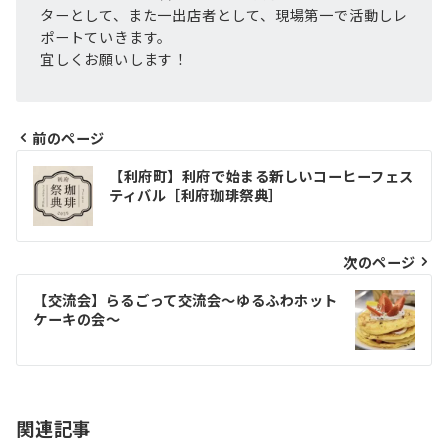
ターとして、また一出店者として、現場第一で活動しレ
ポートていきます。
宜しくお願いします！
前のページ
投
【利府町】利府で始まる新しいコーヒーフェス
稿
ティバル［利府珈琲祭典］
ナ
ビ
次のページ
ゲ
【交流会】らるごって交流会〜ゆるふわホット
ケーキの会〜
ー
シ
ョ
関連記事
ン