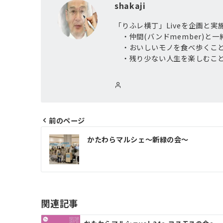
shakaji
「りふレ横丁」Liveを企画と実
・仲間(バンドmember)と
・おいしいモノを食べ歩くこ
・残り少ない人生を楽しむこ
前のページ
投
かたわらマルシェ〜新緑の会〜
稿
ナ
ビ
ゲ
関連記事
ー