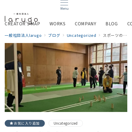
Menu
CREATOR’S MAP
WORKS
COMPANY
BLOG
C
一般社団法人larugo
ブログ
Uncategorized
スポーツの祭典「十符の里スポーツパークフェスティバル」開催！
お気に入り追加
Uncategorized