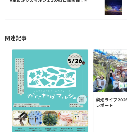
ゲ
⭐︎星あかりのマルシェ10月3日間開催！⭐︎
ー
シ
ョ
関連記事
ン
梨畑ライブ2026
レポート