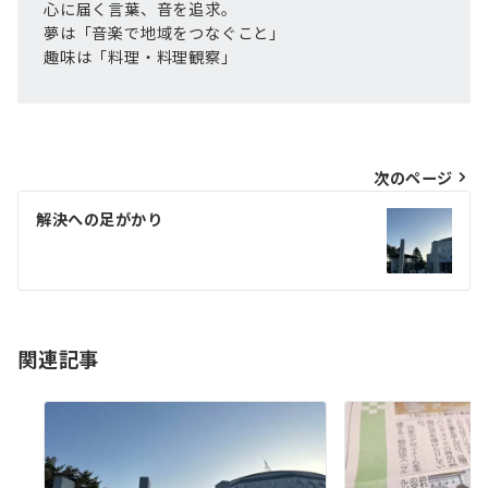
心に届く言葉、音を追求。
夢は「音楽で地域をつなぐこと」
趣味は「料理・料理観察」
投
次のページ
稿
解決への足がかり
ナ
ビ
ゲ
ー
関連記事
シ
ョ
ン