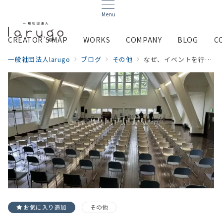
Menu
CREATOR’S MAP
WORKS
COMPANY
BLOG
C
一般社団法人larugo
ブログ
その他
なぜ、イベントを行うのか？
お気に入り追加
その他